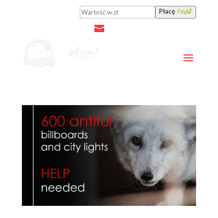
Płacę
antyfutro@viva.org.pl