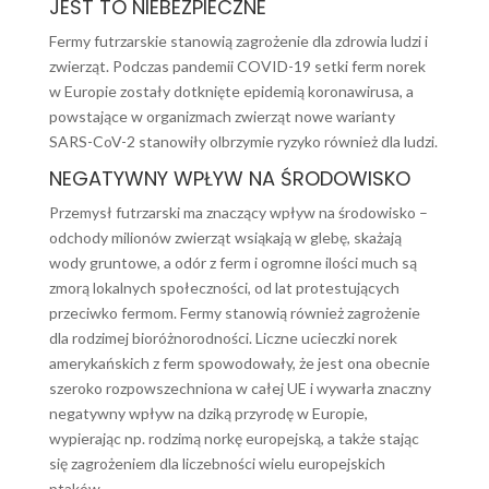
JEST TO NIEBEZPIECZNE
Fermy futrzarskie stanowią zagrożenie dla zdrowia ludzi i
zwierząt. Podczas pandemii COVID-19 setki ferm norek
w Europie zostały dotknięte epidemią koronawirusa, a
powstające w organizmach zwierząt nowe warianty
SARS-CoV-2 stanowiły olbrzymie ryzyko również dla ludzi.
NEGATYWNY WPŁYW NA ŚRODOWISKO
Przemysł futrzarski ma znaczący wpływ na środowisko –
odchody milionów zwierząt wsiąkają w glebę, skażają
wody gruntowe, a odór z ferm i ogromne ilości much są
zmorą lokalnych społeczności, od lat protestujących
przeciwko fermom.
Fermy stanowią również zagrożenie
dla rodzimej bioróżnorodności. Liczne ucieczki norek
amerykańskich z ferm spowodowały, że jest ona obecnie
szeroko rozpowszechniona w całej UE i wywarła znaczny
negatywny wpływ na dziką przyrodę w Europie,
wypierając np. rodzimą norkę europejską, a także stając
się zagrożeniem dla liczebności wielu europejskich
ptaków.