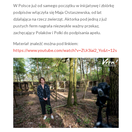
W Polsce już od samego początku w inicjatywę i zbiórkę
podpisów włączyła się Maja Ostaszewska, od lat
działająca na rzecz zwierząt. Aktorka
pod jedną z już
pustych ferm nagrała niezwykle ważny przekaz,
zachęcający Polaków i Polki do podpisania apelu.
Materiał znaleźć można pod linkiem:
https://www.youtube.com/watch?v=ZUr3iai2_Yo&t=12s