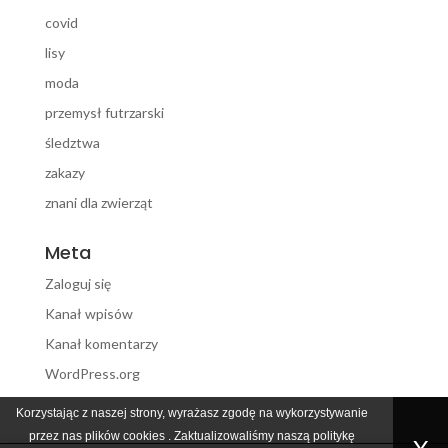
covid
lisy
moda
przemysł futrzarski
śledztwa
zakazy
znani dla zwierząt
Meta
Zaloguj się
Kanał wpisów
Kanał komentarzy
WordPress.org
Korzystając z naszej strony, wyrażasz zgodę na wykorzystywanie
przez nas plików
cookies
. Zaktualizowaliśmy naszą politykę