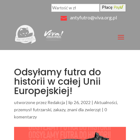
Płacę
antyfutro@viva.org.pl
Odsyłamy futra do
historii w całej Unii
Europejskiej!
utworzone przez
Redakcja
|
lip 26, 2022
|
Aktualności
,
przemysł futrzarski
,
zakazy
,
znani dla zwierząt
|
0
komentarzy