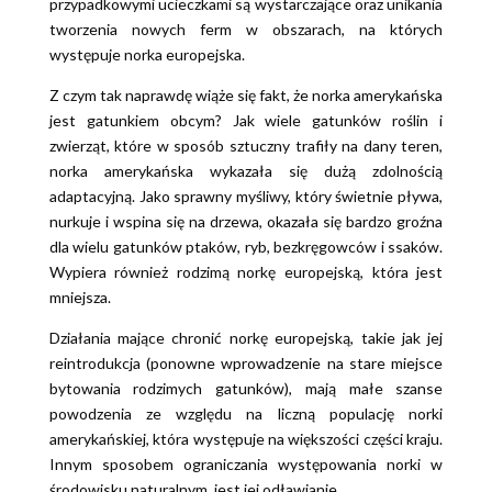
przypadkowymi ucieczkami są wystarczające oraz unikania
tworzenia nowych ferm w obszarach, na których
występuje norka europejska.
Z czym tak naprawdę wiąże się fakt, że norka amerykańska
jest gatunkiem obcym? Jak wiele gatunków roślin i
zwierząt, które w sposób sztuczny trafiły na dany teren,
norka amerykańska wykazała się dużą zdolnością
adaptacyjną. Jako sprawny myśliwy, który świetnie pływa,
nurkuje i wspina się na drzewa, okazała się bardzo groźna
dla wielu gatunków ptaków, ryb, bezkręgowców i ssaków.
Wypiera również rodzimą norkę europejską, która jest
mniejsza.
Działania mające chronić norkę europejską, takie jak jej
reintrodukcja (ponowne wprowadzenie na stare miejsce
bytowania rodzimych gatunków), mają małe szanse
powodzenia ze względu na liczną populację norki
amerykańskiej, która występuje na większości części kraju.
Innym sposobem ograniczania występowania norki w
środowisku naturalnym jest jej odławianie.