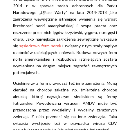
2014 r. w sprawie zadań ochronnych dla Parku
Narodowego „Ujście Warty” na lata 2014-2018 jako
zagrożenia wewnętrzne istniejące wymienia się wzrost
liczebności norki amerykańskiej i szopa pracza oraz
niszczenie przez nich lęgów krzyżówki, gągoła, nurogęsi i
ohara. Jako największe zagrożenia zewnętrzne wskazuje
się
sąsiedztwo ferm norek
i związany z tym stały napływ
osobników uciekających z niewoli. Budowa nowych ferm
norki amerykańskiej i rozbudowa istniejących została
wymieniona na drugim miejscu zagrożeń zewnętrznych
potencjalnych.
Uciekinierzy z ferm przynoszą też inne zagrożenia. Mogą
cierpieć na choroby zakaźne, np. śmiertelną chorobę
aleucką, której największym siedliskiem są fermy
futrzarskie. Powodowana wirusem AMDV może być
przenoszona przez wydzieliny i wydaliny zarażonych
zwierząt. Z nich przenosi się na inne zwierzęta. Taka
sytuacja występuje też w przypadku wirusa CDV
wywołującego nosówkę (również chorobę śmiertelną).