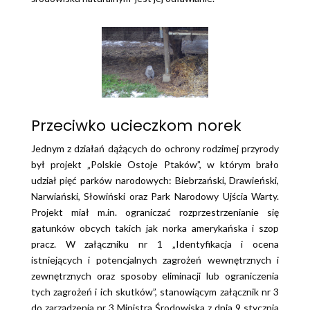
Przeciwko ucieczkom norek
Jednym z działań dążących do ochrony rodzimej przyrody
był projekt „Polskie Ostoje Ptaków”, w którym brało
udział pięć parków narodowych: Biebrzański, Drawieński,
Narwiański, Słowiński oraz Park Narodowy Ujścia Warty.
Projekt miał m.in. ograniczać rozprzestrzenianie się
gatunków obcych takich jak norka amerykańska i szop
pracz. W załączniku nr 1 „Identyfikacja i ocena
istniejących i potencjalnych zagrożeń wewnętrznych i
zewnętrznych oraz sposoby eliminacji lub ograniczenia
tych zagrożeń i ich skutków”, stanowiącym załącznik nr 3
do zarządzenia nr 3 Ministra Środowiska z dnia 9 stycznia