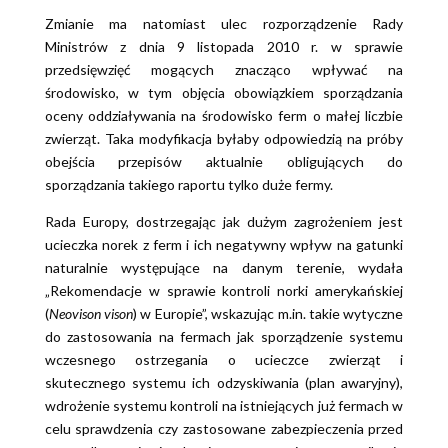
Zmianie ma natomiast ulec rozporządzenie Rady
Ministrów z dnia 9 listopada 2010 r. w sprawie
przedsięwzięć mogących znacząco wpływać na
środowisko, w tym objęcia obowiązkiem sporządzania
oceny oddziaływania na środowisko ferm o małej liczbie
zwierząt. Taka modyfikacja byłaby odpowiedzią na próby
obejścia przepisów aktualnie obligujących do
sporządzania takiego raportu tylko duże fermy.
Rada Europy, dostrzegając jak dużym zagrożeniem jest
ucieczka norek z ferm i ich negatywny wpływ na gatunki
naturalnie występujące na danym terenie, wydała
„Rekomendacje w sprawie kontroli norki amerykańskiej
(
Neovison vison
) w Europie”, wskazując m.in. takie wytyczne
do zastosowania na fermach jak sporządzenie systemu
wczesnego ostrzegania o ucieczce zwierząt i
skutecznego systemu ich odzyskiwania (plan awaryjny),
wdrożenie systemu kontroli na istniejących już fermach w
celu sprawdzenia czy zastosowane zabezpieczenia przed