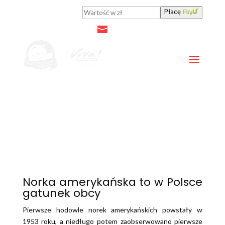
Płacę
antyfutro@viva.org.pl
Ucieczki norek
Norka amerykańska to w Polsce
gatunek obcy
Pierwsze hodowle norek amerykańskich powstały w
1953 roku, a niedługo potem zaobserwowano pierwsze