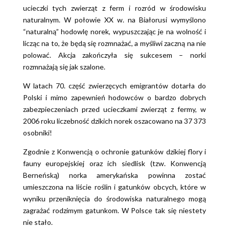
ucieczki tych zwierząt z ferm i rozród w środowisku
naturalnym. W połowie XX w. na Białorusi wymyślono
“naturalną” hodowlę norek, wypuszczając je na wolność i
licząc na to, że będą się rozmnażać, a myśliwi zaczną na nie
polować. Akcja zakończyła się sukcesem – norki
rozmnażają się jak szalone.
W latach 70. część zwierzęcych emigrantów dotarła do
Polski i mimo zapewnień hodowców o bardzo dobrych
zabezpieczeniach przed ucieczkami zwierząt z fermy, w
2006 roku liczebność dzikich norek oszacowano na 37 373
osobniki!
Zgodnie z Konwencją o ochronie gatunków dzikiej flory i
fauny europejskiej oraz ich siedlisk (tzw. Konwencją
Berneńską) norka amerykańska powinna zostać
umieszczona na liście roślin i gatunków obcych, które w
wyniku przeniknięcia do środowiska naturalnego mogą
zagrażać rodzimym gatunkom. W Polsce tak się niestety
nie stało.