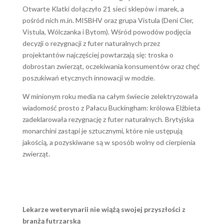
Otwarte Klatki dołączyło 21 sieci sklepów i marek, a
pośród nich m.in. MISBHV oraz grupa Vistula (Deni Cler,
Vistula, Wólczanka i Bytom). Wśród powodów podjęcia
decyzji o rezygnacji z futer naturalnych przez
projektantów najczęściej powtarzają się: troska o
dobrostan zwierząt, oczekiwania konsumentów oraz chęć
poszukiwań etycznych innowacji w modzie.
W minionym roku media na całym świecie zelektryzowała
wiadomość prosto z Pałacu Buckingham: królowa Elżbieta
zadeklarowała rezygnację z futer naturalnych. Brytyjska
monarchini zastąpi je sztucznymi, które nie ustępują
jakością, a pozyskiwane są w sposób wolny od cierpienia
zwierząt.
Lekarze weterynarii nie wiążą swojej przyszłości z
branżą futrzarską