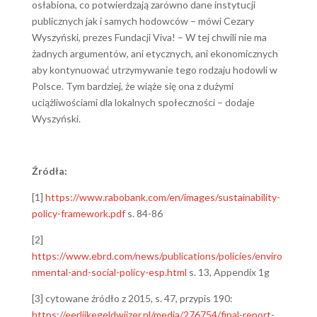
osłabiona, co potwierdzają zarówno dane instytucji
publicznych jak i samych hodowców – mówi Cezary
Wyszyński, prezes Fundacji Viva! – W tej chwili nie ma
żadnych argumentów, ani etycznych, ani ekonomicznych
aby kontynuować utrzymywanie tego rodzaju hodowli w
Polsce. Tym bardziej, że wiąże się ona z dużymi
uciążliwościami dla lokalnych społeczności – dodaje
Wyszyński.
Źródła:
[1]
https://www.rabobank.com/en/images/sustainability-
policy-framework.pdf
s. 84-86
[2]
https://www.ebrd.com/news/publications/policies/enviro
nmental-and-social-policy-esp.html
s. 13, Appendix 1g
[3] cytowane źródło z 2015, s. 47, przypis 190:
https://eerlijkegeldwijzer.nl/media/276754/final-report-