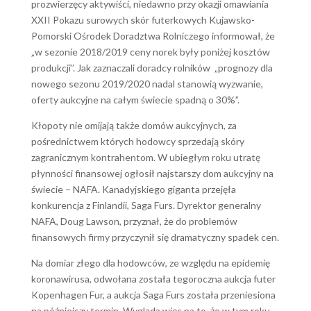
prozwierzęcy aktywiści, niedawno przy okazji omawiania
XXII Pokazu surowych skór futerkowych Kujawsko-
Pomorski Ośrodek Doradztwa Rolniczego informował, że
„w sezonie 2018/2019 ceny norek były poniżej kosztów
produkcji”. Jak zaznaczali doradcy rolników „prognozy dla
nowego sezonu 2019/2020 nadal stanowią wyzwanie,
oferty aukcyjne na całym świecie spadną o 30%”.
Kłopoty nie omijają także domów aukcyjnych, za
pośrednictwem których hodowcy sprzedają skóry
zagranicznym kontrahentom. W ubiegłym roku utratę
płynności finansowej ogłosił najstarszy dom aukcyjny na
świecie – NAFA. Kanadyjskiego giganta przejęła
konkurencja z Finlandii, Saga Furs. Dyrektor generalny
NAFA, Doug Lawson, przyznał, że do problemów
finansowych firmy przyczynił się dramatyczny spadek cen.
Na domiar złego dla hodowców, ze względu na epidemię
koronawirusa, odwołana została tegoroczna aukcja futer
Kopenhagen Fur, a aukcja Saga Furs została przeniesiona
na późniejszy termin. Wygląda więc na to, że w tym roku