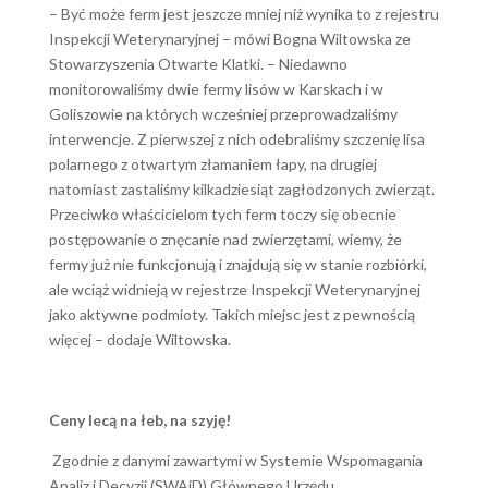
– Być może ferm jest jeszcze mniej niż wynika to z rejestru
Inspekcji Weterynaryjnej – mówi Bogna Wiltowska ze
Stowarzyszenia Otwarte Klatki. – Niedawno
monitorowaliśmy dwie fermy lisów w Karskach i w
Goliszowie na których wcześniej przeprowadzaliśmy
interwencje. Z pierwszej z nich odebraliśmy szczenię lisa
polarnego z otwartym złamaniem łapy, na drugiej
natomiast zastaliśmy kilkadziesiąt zagłodzonych zwierząt.
Przeciwko właścicielom tych ferm toczy się obecnie
postępowanie o znęcanie nad zwierzętami, wiemy, że
fermy już nie funkcjonują i znajdują się w stanie rozbiórki,
ale wciąż widnieją w rejestrze Inspekcji Weterynaryjnej
jako aktywne podmioty. Takich miejsc jest z pewnością
więcej – dodaje Wiltowska.
Ceny lecą na łeb, na szyję!
Zgodnie z danymi zawartymi w Systemie Wspomagania
Analiz i Decyzji (SWAiD) Głównego Urzędu