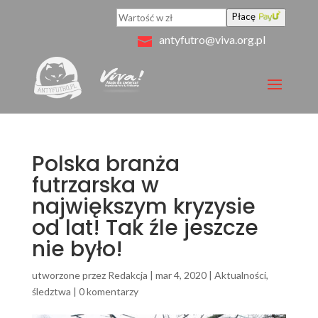
Płacę
antyfutro@viva.org.pl
Polska branża
futrzarska w
największym kryzysie
od lat! Tak źle jeszcze
nie było!
utworzone przez
Redakcja
|
mar 4, 2020
|
Aktualności
,
śledztwa
|
0 komentarzy