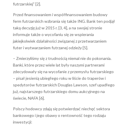
futrzarskiej” [2].
Przed finansowaniem i współfinansowaniem budowy
ferm futrzarskich wzbrania się także ING. Bank ten podjął
taką decyzję już w 2015 r. [3, 4], a na swojej stronie
informuje także o wycofaniu się ze wspierania
jakiejkolwiek działalności związanej z przetwarzaniem
futer i wytwarzaniem futrzanej odzieży [5].
– Zmierzyliśmy się z trudnością niemal nie do pokonania.
Banki, które przez wiele lat były naszymi partnerami
zdecydowały się na wycofanie z przemysłu futrzarskiego
– pisał jesienią ubiegłego roku w liście do traperów i
spedytorów futrzarskich Douglas Lawson, szef upadłego
już, najstarszego futrzarskiego domu aukcyjnego na
świecie, NAFA [6].
Polscy hodowcy zdają się potwierdzać niechęć sektora
bankowego i jego obawy o rentowność tego rodzaju
inwestycji: