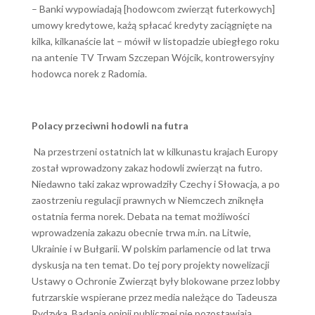
– Banki wypowiadają [hodowcom zwierząt futerkowych]
umowy kredytowe, każą spłacać kredyty zaciągnięte na
kilka, kilkanaście lat – mówił w listopadzie ubiegłego roku
na antenie TV Trwam Szczepan Wójcik, kontrowersyjny
hodowca norek z Radomia.
Polacy przeciwni hodowli na futra
Na przestrzeni ostatnich lat w kilkunastu krajach Europy
został wprowadzony zakaz hodowli zwierząt na futro.
Niedawno taki zakaz wprowadziły Czechy i Słowacja, a po
zaostrzeniu regulacji prawnych w Niemczech zniknęła
ostatnia ferma norek. Debata na temat możliwości
wprowadzenia zakazu obecnie trwa m.in. na Litwie,
Ukrainie i w Bułgarii. W polskim parlamencie od lat trwa
dyskusja na ten temat. Do tej pory projekty nowelizacji
Ustawy o Ochronie Zwierząt były blokowane przez lobby
futrzarskie wspierane przez media należące do Tadeusza
Rydzyka. Badania opinii publicznej nie pozostawiają