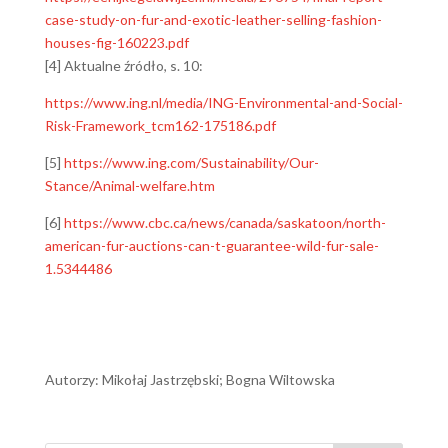
case-study-on-fur-and-exotic-leather-selling-fashion-
houses-fig-160223.pdf
[4] Aktualne źródło, s. 10:
https://www.ing.nl/media/ING-Environmental-and-Social-
Risk-Framework_tcm162-175186.pdf
[5]
https://www.ing.com/Sustainability/Our-
Stance/Animal-welfare.htm
[6]
https://www.cbc.ca/news/canada/saskatoon/north-
american-fur-auctions-can-t-guarantee-wild-fur-sale-
1.5344486
Autorzy: Mikołaj Jastrzębski; Bogna Wiltowska