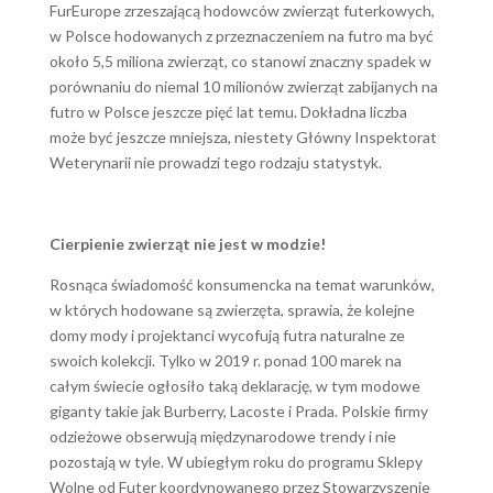
FurEurope zrzeszającą hodowców zwierząt futerkowych,
w Polsce hodowanych z przeznaczeniem na futro ma być
około 5,5 miliona zwierząt, co stanowi znaczny spadek w
porównaniu do niemal 10 milionów zwierząt zabijanych na
futro w Polsce jeszcze pięć lat temu. Dokładna liczba
może być jeszcze mniejsza, niestety Główny Inspektorat
Weterynarii nie prowadzi tego rodzaju statystyk.
Cierpienie zwierząt nie jest w modzie!
Rosnąca świadomość konsumencka na temat warunków,
w których hodowane są zwierzęta, sprawia, że kolejne
domy mody i projektanci wycofują futra naturalne ze
swoich kolekcji. Tylko w 2019 r. ponad 100 marek na
całym świecie ogłosiło taką deklarację, w tym modowe
giganty takie jak Burberry, Lacoste i Prada. Polskie firmy
odzieżowe obserwują międzynarodowe trendy i nie
pozostają w tyle. W ubiegłym roku do programu Sklepy
Wolne od Futer koordynowanego przez Stowarzyszenie