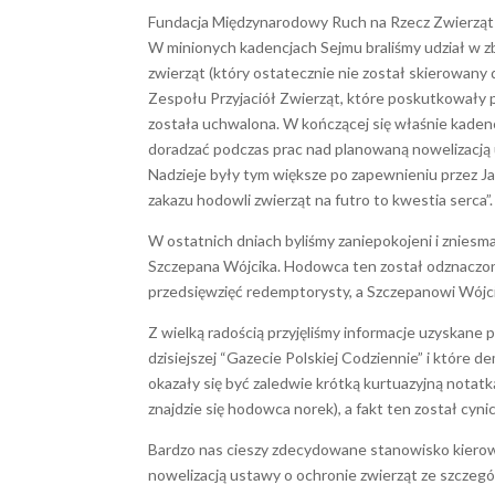
Fundacja Międzynarodowy Ruch na Rzecz Zwierząt Vi
W minionych kadencjach Sejmu braliśmy udział w 
zwierząt (który ostatecznie nie został skierowany
Zespołu Przyjaciół Zwierząt, które poskutkowały p
została uchwalona. W kończącej się właśnie kadenc
doradzać podczas prac nad planowaną nowelizacją u
Nadzieje były tym większe po zapewnieniu przez J
zakazu hodowli zwierząt na futro to kwestia serca”.
W ostatnich dniach byliśmy zaniepokojeni i znies
Szczepana Wójcika. Hodowca ten został odznaczon
przedsięwzięć redemptorysty, a Szczepanowi Wójc
Z wielką radością przyjęliśmy informacje uzyskane p
dzisiejszej “Gazecie Polskiej Codziennie” i które
okazały się być zaledwie krótką kurtuazyjną nota
znajdzie się hodowca norek), a fakt ten został cy
Bardzo nas cieszy zdecydowane stanowisko kierow
nowelizacją ustawy o ochronie zwierząt ze szczeg