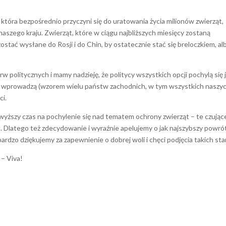
 która bezpośrednio przyczyni się do uratowania życia milionów zwierząt,
naszego kraju. Zwierząt, które w ciągu najbliższych miesięcy zostaną
ostać wysłane do Rosji i do Chin, by ostatecznie stać się breloczkiem, al
w politycznych i mamy nadzieję, że politycy wszystkich opcji pochylą się 
i wprowadzą (wzorem wielu państw zachodnich, w tym wszystkich naszy
ci.
yższy czas na pochylenie się nad tematem ochrony zwierząt – te czujące
. Dlatego też zdecydowanie i wyraźnie apelujemy o jak najszybszy powró
ardzo dziękujemy za zapewnienie o dobrej woli i chęci podjęcia takich sta
– Viva!