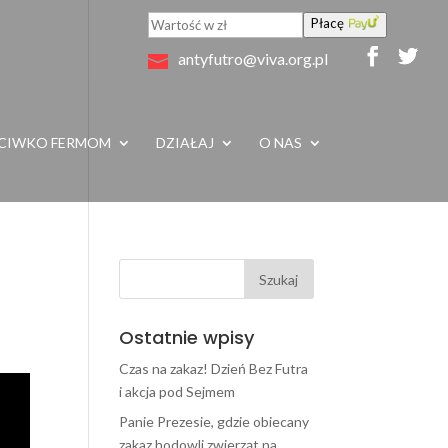
Płacę
antyfutro@viva.org.pl
CIWKO FERMOM
DZIAŁAJ
O NAS
Ostatnie wpisy
Czas na zakaz! Dzień Bez Futra
i akcja pod Sejmem
Panie Prezesie, gdzie obiecany
zakaz hodowli zwierząt na