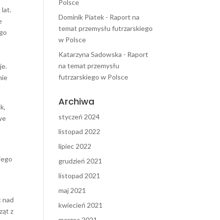
Polsce
lat.
Dominik Piatek
-
Raport na
e
temat przemysłu futrzarskiego
ego
w Polsce
Katarzyna Sadowska
-
Raport
na temat przemysłu
je.
futrzarskiego w Polsce
nie
Archiwa
k,
styczeń 2024
we
listopad 2022
lipiec 2022
kiego
grudzień 2021
listopad 2021
maj 2021
c nad
kwiecień 2021
ząt z
marzec 2021