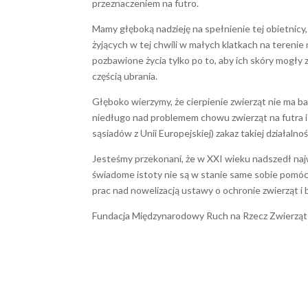
przeznaczeniem na futro.
Mamy głęboką nadzieję na spełnienie tej obietnicy,
żyjących w tej chwili w małych klatkach na terenie 
pozbawione życia tylko po to, aby ich skóry mogły z
częścią ubrania.
Głęboko wierzymy, że cierpienie zwierząt nie ma bar
niedługo nad problemem chowu zwierząt na futra 
sąsiadów z Unii Europejskiej) zakaz takiej działalnoś
Jesteśmy przekonani, że w XXI wieku nadszedł najw
świadome istoty nie są w stanie same sobie pomóc
prac nad nowelizacją ustawy o ochronie zwierząt i b
Fundacja Międzynarodowy Ruch na Rzecz Zwierząt 