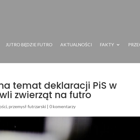
JUTRO BĘDZIE FUTRO
AKTUALNOŚCI
FAKTY
PRZE
a temat deklaracji PiS w
li zwierząt na futro
ości
,
przemysł futrzarski
|
0 komentarzy