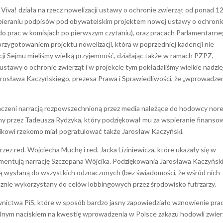
va! działa na rzecz nowelizacji ustawy o ochronie zwierząt od ponad 12 
zbieraniu podpisów pod obywatelskim projektem nowej ustawy o ochroni
 do prac w komisjach po pierwszym czytaniu), oraz pracach Parlamentarn
rzygotowaniem projektu nowelizacji, która w poprzedniej kadencji nie
ji Sejmu mieliśmy wielką przyjemność, działając także w ramach PZPZ,
stawy o ochronie zwierząt i w projekcie tym pokładaliśmy wielkie nadzie
arosława Kaczyńskiego, prezesa Prawa i Sprawiedliwości, że „wprowadze
maczeni narracją rozpowszechnioną przez media należące do hodowcy nore
y przez Tadeusza Rydzyka, który podziękował mu za wspieranie finanso
ikowi rzekomo miał pogratulować także Jarosław Kaczyński.
rzez red. Wojciecha Muchę i red. Jacka Liziniewicza, które ukazały się w
 dementują narrację Szczepana Wójcika. Podziękowania Jarosława Kaczyńs
tką wysłaną do wszystkich odznaczonych (bez świadomości, że wśród nich
nicznie wykorzystany do celów lobbingowych przez środowisko futrzarzy.
nictwa PiS, które w sposób bardzo jasny zapowiedziało wznowienie pra
ólnym naciskiem na kwestię wprowadzenia w Polsce zakazu hodowli zwier